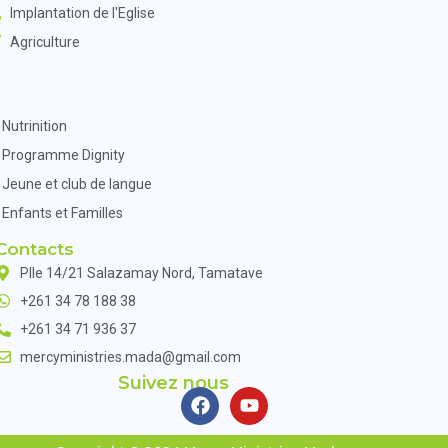
Implantation de l'Eglise
Agriculture
Nutrinition
Programme Dignity
Jeune et club de langue
Enfants et Familles
Contacts
Plle 14/21 Salazamay Nord, Tamatave
+261 34 78 188 38
+261 34 71 936 37
mercyministries.mada@gmail.com
Suivez nous