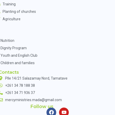
Training
Planting of churches
Agriculture
Nutrition
Dignity Program
Youth and English Club
Children and families
Contacts
Plle 14/21 Salazamay Nord, Tamatave
+261 34 78 188 38
+261 34 71 936 37
mercyministries.mada@gmail.com
Follow us