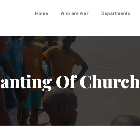
Home
Who are we?
Departments
lanting Of Church