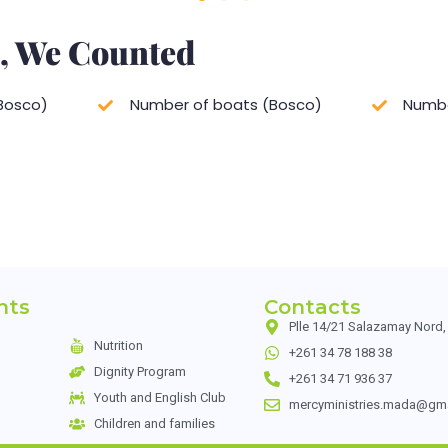
3, We Counted
Bosco)
Number of boats (Bosco)
Numbe
nts
Contacts
Plle 14/21 Salazamay Nord
Nutrition
+261 34 78 188 38
Dignity Program
+261 34 71 936 37
Youth and English Club
mercyministries.mada@gm
Children and families